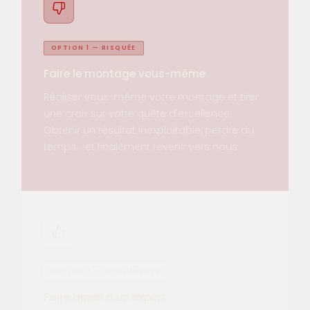
OPTION 1 — RISQUÉE
Faire le montage vous-même
Réaliser vous-même votre montage et tirer
une croix sur votre quête d'excellence.
Obtenir un résultat inexploitable, perdre du
temps… et finalement revenir vers nous.
OPTION 2 — INTELLIGENTE
Faire appel à un expert