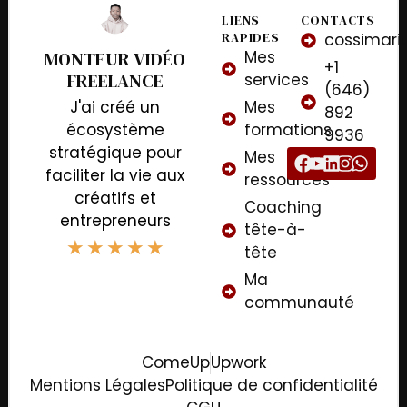
LIENS
CONTACTS
RAPIDES
cossimar
MONTEUR VIDÉO
Mes
+1
FREELANCE
services
(646)
J'ai créé un
Mes
892
écosystème
formations
9936
stratégique pour
Mes
faciliter la vie aux
ressources
créatifs et
Coaching
entrepreneurs
tête-à-
★
★
★
★
★
tête
Ma
communauté
ComeUp
Upwork
Mentions Légales
Politique de confidentialité