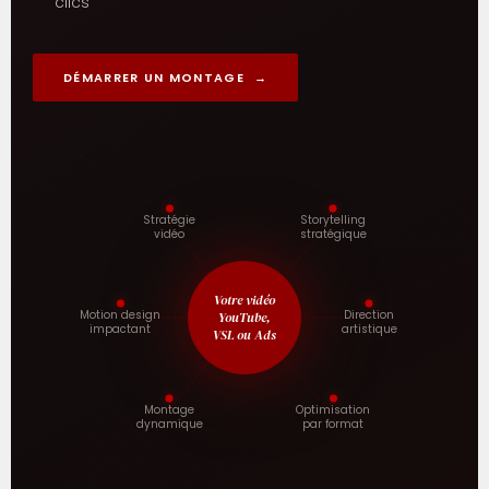
clics
DÉMARRER UN MONTAGE →
Stratégie
Storytelling
vidéo
stratégique
Votre vidéo
Motion design
Direction
YouTube,
impactant
artistique
VSL ou Ads
Montage
Optimisation
dynamique
par format