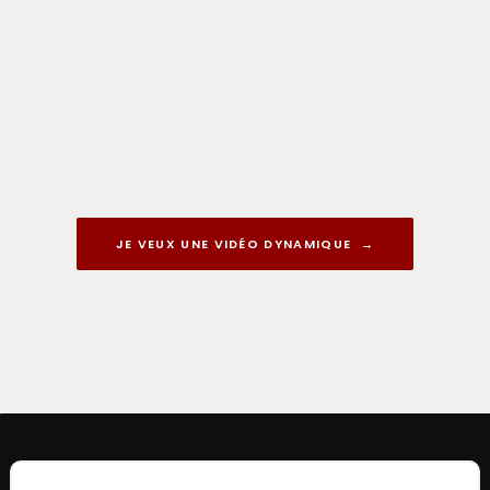
Investir quelques dizaines d'euros et repartir
avec une vidéo impeccable qui convertit
votre cible — sans perdre de temps ni
d'énergie.
JE VEUX UNE VIDÉO DYNAMIQUE →
Satisfait ou remboursé · Réponse dans l'heure